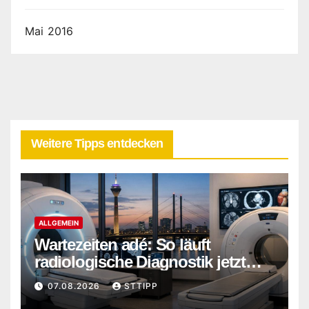
Mai 2016
Weitere Tipps entdecken
ALLGEMEIN
Wartezeiten adé: So läuft
radiologische Diagnostik jetzt
ohne Verzögerung ab
07.08.2026
STTIPP