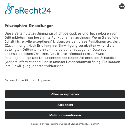
Freizeit & Events
Produkte & Dienstleistungen
Tipps & Tricks
Travel
NEUSTE BEITRÄGE
Wartezeiten adé: So läuft radiologische Diagnostik
jetzt ohne Verzögerung ab
Mit dem Bus durch verzauberte Täler – Entdecke
Kappadokiens verborgene Wunder abseits der
Touristenpfade