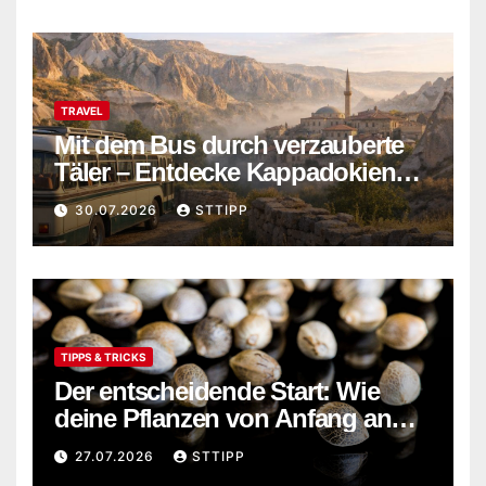
TRAVEL
Mit dem Bus durch verzauberte
Täler – Entdecke Kappadokiens
verborgene Wunder abseits der
30.07.2026
STTIPP
Touristenpfade
TIPPS & TRICKS
Der entscheidende Start: Wie
deine Pflanzen von Anfang an
stark wachsen
27.07.2026
STTIPP