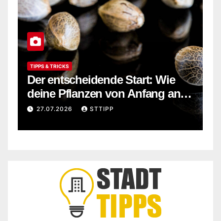
TIPPS & TRICKS
F
e
Der entscheidende Start: Wie
G
s
deine Pflanzen von Anfang an
W
r
stark wachsen
i
27.07.2026
STTIPP