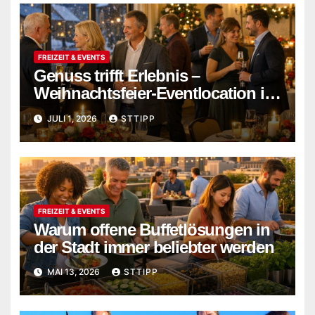
FREIZEIT & EVENTS
Genuss trifft Erlebnis –
Weihnachtsfeier-Eventlocation in
Flensburg buchen
JULI 1, 2026
STTIPP
FREIZEIT & EVENTS
Warum offene Buffetlösungen in
der Stadt immer beliebter werden
MAI 13, 2026
STTIPP