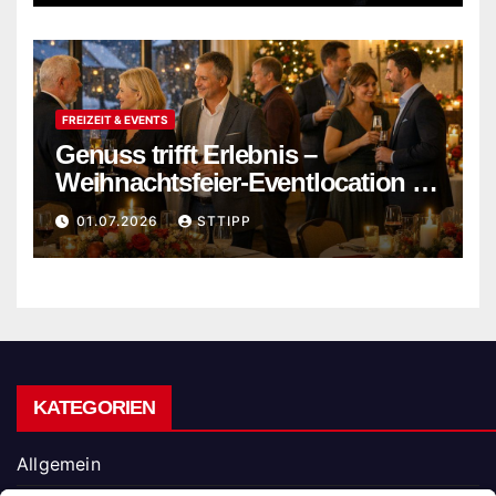
FREIZEIT & EVENTS
Genuss trifft Erlebnis –
Weihnachtsfeier-Eventlocation in
Flensburg buchen
01.07.2026
STTIPP
KATEGORIEN
Allgemein