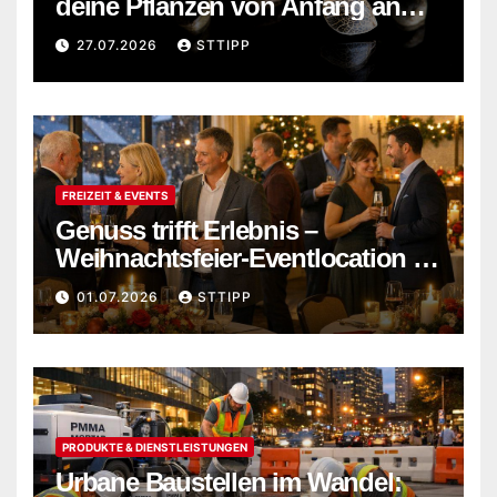
deine Pflanzen von Anfang an
stark wachsen
27.07.2026
STTIPP
FREIZEIT & EVENTS
Genuss trifft Erlebnis –
Weihnachtsfeier-Eventlocation in
Flensburg buchen
01.07.2026
STTIPP
PRODUKTE & DIENSTLEISTUNGEN
Urbane Baustellen im Wandel: