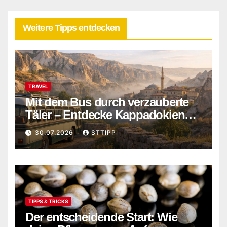
Weitere Tipps entdecken
TRAVEL
Mit dem Bus durch verzauberte
Täler – Entdecke Kappadokiens
verborgene Wunder abseits der
30.07.2026
STTIPP
Touristenpfade
TIPPS & TRICKS
Der entscheidende Start: Wie