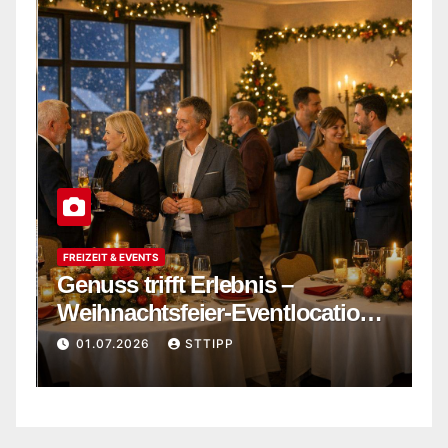
FREIZEIT & EVENTS
P
Genuss trifft Erlebnis –
U
Weihnachtsfeier-Eventlocation
W
in Flensburg buchen
s
01.07.2026
STTIPP
m