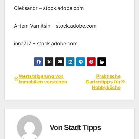
Oleksandr
– stock.adobe.com
Artem Varnitsin
– stock.adobe.com
inna717
– stock.adobe.com
Wertsteigerung von
Praktische
Beitragsnavigation
Immobilien verstehen
Gartentipps für
Hobbyköche
Von
Stadt Tipps