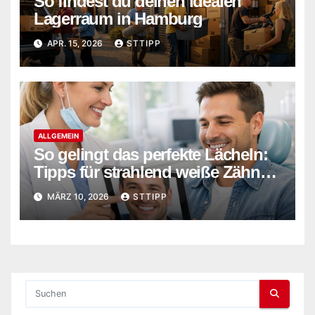
So findest du deinen idealen
Lagerraum in Hamburg
APR. 15, 2026
STTIPP
ALLGEMEIN
So gelingt das perfekte Lächeln:
Tipps für strahlend weiße Zähne
und gepflegte Ästhetik
MÄRZ 10, 2026
STTIPP