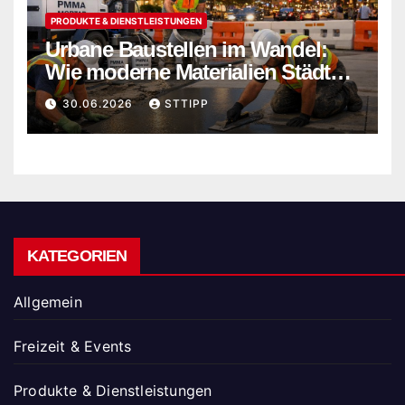
PRODUKTE & DIENSTLEISTUNGEN
Urbane Baustellen im Wandel:
Wie moderne Materialien Städte
sicherer und nachhaltiger
30.06.2026
STTIPP
machen
KATEGORIEN
Allgemein
Freizeit & Events
Produkte & Dienstleistungen