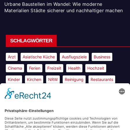
Urbane Baustellen im Wandel: Wie moderne
Materialien Städte sicherer und nachhaltiger machen
SCHLAGWÖRTER
Arzt
Asiatische Küche
Ausflugsziele
Business
Cinema
Ferien
Freizeit
Health
Hochzeit
Kinder
Kirchen
NRW
Reinigung
Restaurants
Shopping
Sport
Tech
Travel
World