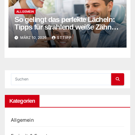
ALLGEMEIN
So gelingt das perfekte Lächeln:
Tipps für strahlend weiße Zähne
und gepflegte Ästhetik
MÄRZ 10, 2026
STTIPP
Kategorien
Allgemein