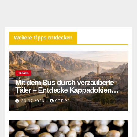
Weitere Tipps entdecken
TRAVEL
Mit dem Bus durch verzauberte
Täler – Entdecke Kappadokiens
verborgene Wunder abseits der
30.07.2026
STTIPP
Touristenpfade