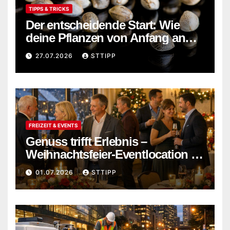
TIPPS & TRICKS
Der entscheidende Start: Wie
deine Pflanzen von Anfang an
stark wachsen
27.07.2026
STTIPP
FREIZEIT & EVENTS
Genuss trifft Erlebnis –
Weihnachtsfeier-Eventlocation in
Flensburg buchen
01.07.2026
STTIPP