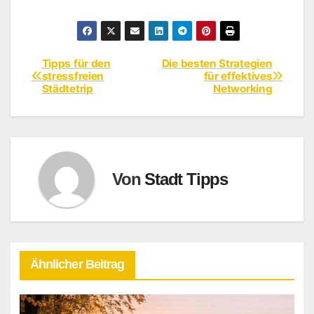
Tipps für den
Die besten Strategien
Beitragsnavigation
stressfreien
für effektives
Städtetrip
Networking
Von
Stadt Tipps
Ähnlicher Beitrag