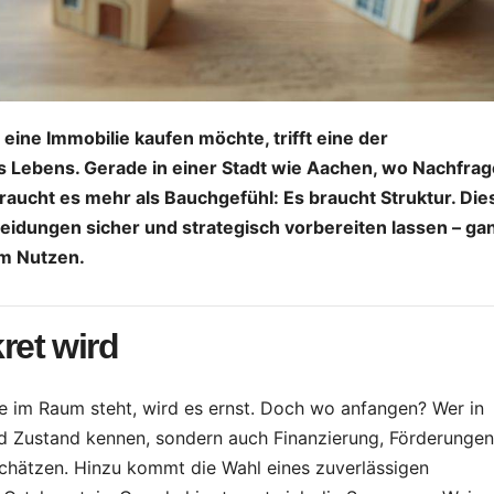
ine Immobilie kaufen möchte, trifft eine der
 Lebens. Gerade in einer Stadt wie Aachen, wo Nachfrag
TRAVEL
TIPPS & TRICK
Mit dem Bus
Der
raucht es mehr als Bauchgefühl: Es braucht Struktur. Die
cheidungen sicher und strategisch vorbereiten lassen – ga
durch
entsc
em Nutzen.
verzauberte
e Star
30.07.2026
STTIPP
27.07.20
Täler –
deine
ret wird
Entdecke
Pflan
Kappadokiens
Anfan
ie im Raum steht, wird es ernst. Doch wo anfangen? Wer in
und Zustand kennen, sondern auch Finanzierung, Förderungen
verborgene
stark
schätzen. Hinzu kommt die Wahl eines zuverlässigen