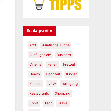
nachh
n:
mac
Schlagwörter
e
Arzt
Asiatische Küche
Ausflugsziele
Business
Cinema
Ferien
Freizeit
Health
Hochzeit
Kinder
Kirchen
NRW
Reinigung
Restaurants
Shopping
Sport
Tech
Travel