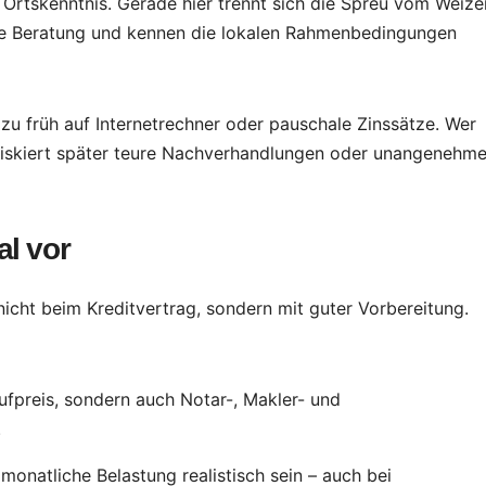
Wunder
Ortskenntnis. Gerade hier trennt sich die Spreu vom Weize
lere Beratung und kennen die lokalen Rahmenbedingungen
abseits der
Touristenpfad
e
 zu früh auf Internetrechner oder pauschale Zinssätze. Wer
 riskiert später teure Nachverhandlungen oder unangenehm
al vor
nicht beim Kreditvertrag, sondern mit guter Vorbereitung.
aufpreis, sondern auch Notar-, Makler- und
.
monatliche Belastung realistisch sein – auch bei