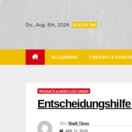
Zum
Inhalt
springen
Do.. Aug. 6th, 2026
8:33:33 PM
ALLGEMEIN
FREIZEIT & EVENT
PRODUKTE & DIENSTLEISTUNGEN
Entscheidungshilfe 
Von
Stadt Tipps
APR. 11, 2025