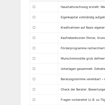
☐
Haushaltsrechnung erstellt: Was
☐
Eigenkapital vollständig aufgel
☐
Kreditrahmen auf Basis eigener
☐
Kaufnebenkosten (Notar, Grund
☐
Förderprogramme recherchiert 
☐
Wunschimmobilie grob definier
☐
Unterlagen gesammelt: Gehalt
☐
Beratungstermine vereinbart – 
☐
Check der Berater: Bewertungen
☐
Fragen vorbereitet (z. B. zu T