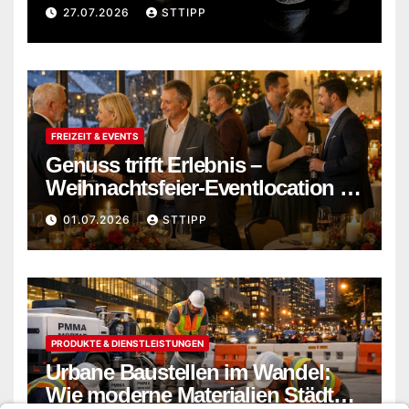
stark wachsen
27.07.2026
STTIPP
FREIZEIT & EVENTS
Genuss trifft Erlebnis –
Weihnachtsfeier-Eventlocation in
Flensburg buchen
01.07.2026
STTIPP
PRODUKTE & DIENSTLEISTUNGEN
Urbane Baustellen im Wandel:
Wie moderne Materialien Städte