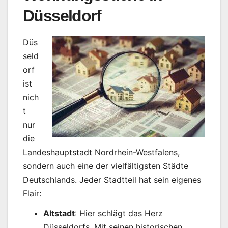
Düsseldorf
Düs
seld
orf
ist
nich
t
nur
die
Landeshauptstadt Nordrhein-Westfalens,
sondern auch eine der vielfältigsten Städte
Deutschlands. Jeder Stadtteil hat sein eigenes
Flair:
Altstadt
: Hier schlägt das Herz
Düsseldorfs. Mit seinen historischen