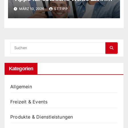
und gepflegte Ästhetik
MÄRZ 10, 2026
STTIPP
Kategorien
Allgemein
Freizeit & Events
Produkte & Dienstleistungen