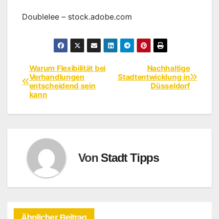
Doublelee
– stock.adobe.com
Warum Flexibilität bei
Nachhaltige
Beitragsnavigation
Verhandlungen
Stadtentwicklung in
entscheidend sein
Düsseldorf
kann
Von
Stadt Tipps
Ähnlicher Beitrag