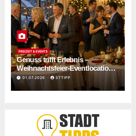
FREIZEIT & EVENTS
P
Genuss trifft Erlebnis –
U
Weihnachtsfeier-Eventlocation
W
in Flensburg buchen
s
01.07.2026
STTIPP
m