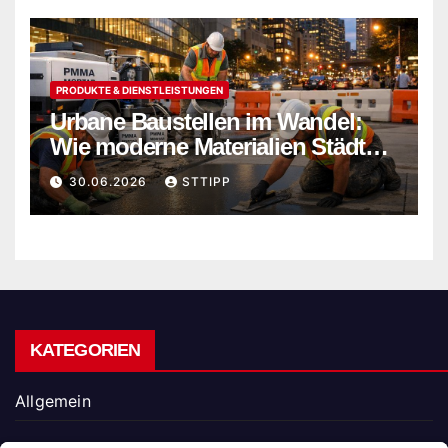
PRODUKTE & DIENSTLEISTUNGEN
Urbane Baustellen im Wandel:
Wie moderne Materialien Städte
sicherer und nachhaltiger
30.06.2026
STTIPP
machen
KATEGORIEN
Allgemein