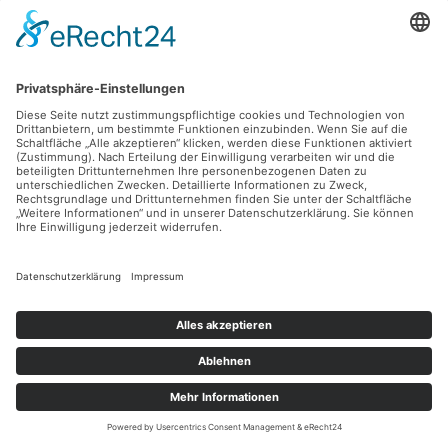
Freizeit & Events
Produkte & Dienstleistungen
Tipps & Tricks
Travel
NEUSTE BEITRÄGE
Mit dem Bus durch verzauberte Täler – Entdecke
Kappadokiens verborgene Wunder abseits der
Touristenpfade
Der entscheidende Start: Wie deine Pflanzen von
Anfang an stark wachsen