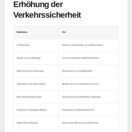
Erhöhung der
Verkehrssicherheit
Maßnahme
Ziel
Unfallanalyse
Erkennen und Bewerten von Gefahrenstellen
Ausbau sicherer Radwege
Schutz schwächerer Verkehrsteilnehmer
Optimierung von Kreuzungen
Reduzierung von Konfliktpunkten
Verbesserung der Beleuchtung
Bessere Sicht und Sicherheit bei Nacht
Klare Straßenmarkierungen
Orientierung und Verkehrsfluss verbessern
Installation intelligenter Ampeln
Anpassung an Verkehrsaufkommen
Regelmäßige Wartung
Nachhaltige Wirkung aller Maßnahmen