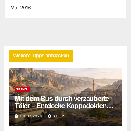
Mai 2016
Weitere Tipps entdecken
TRAVEL
Mit dem Bus durch verzauberte
Täler – Entdecke Kappadokiens
verborgene Wunder abseits der
30.07.2026
STTIPP
Touristenpfade