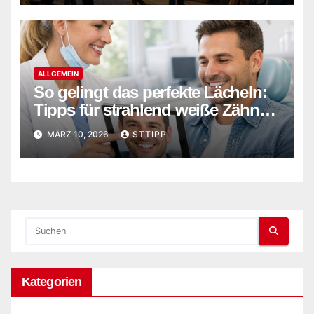
ALLGEMEIN
So gelingt das perfekte Lächeln:
Tipps für strahlend weiße Zähne
und gepflegte Ästhetik
MÄRZ 10, 2026
STTIPP
Kategorien