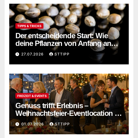
TIPPS & TRICKS
Der entscheidende Start: Wie
deine Pflanzen von Anfang an
stark wachsen
27.07.2026
STTIPP
FREIZEIT & EVENTS
Genuss trifft Erlebnis –
Weihnachtsfeier-Eventlocation in
Flensburg buchen
01.07.2026
STTIPP