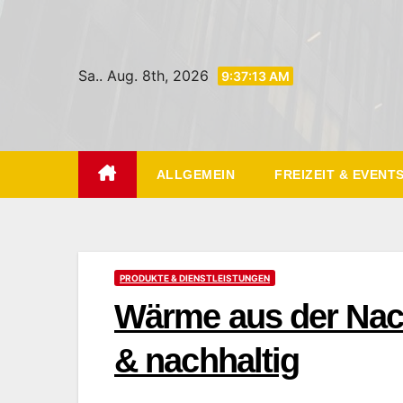
Zum
Inhalt
springen
Sa.. Aug. 8th, 2026
9:37:14 AM
ALLGEMEIN
FREIZEIT & EVENT
PRODUKTE & DIENSTLEISTUNGEN
Wärme aus der Nach
& nachhaltig