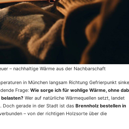
ALLGEMEIN
TRAVEL
Wartezeiten
Mit de
adé: So läuft
durch
euer – nachhaltige Wärme aus der Nachbarschaft
radiologische
verzau
07.08.2026
STTIPP
30.07.2026
peraturen in München langsam Richtung Gefrierpunkt sinke
Diagnostik
Täler –
heidende Frage:
Wie sorge ich für wohlige Wärme, ohne dab
jetzt ohne
Entdec
 belasten?
Wer auf natürliche Wärmequellen setzt, landet
z
. Doch gerade in der Stadt ist das
Brennholz bestellen in
Verzögerung
Kappad
erbunden – von der richtigen Holzsorte über die
ab
verbor