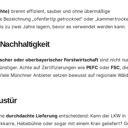
chte)
brennt effizient, sauber und ohne übermäßige
ie Bezeichnung
„ofenfertig getrocknet“
oder „
kammertrock
is zu zwei Jahre lagern, bevor es verwendet werden kann.
 Nachhaltigkeit
ischer oder oberbayerischer Forstwirtschaft
sind nicht nu
ünstiger. Achte auf Zertifizierungen wie
PEFC
oder
FSC
, di
 Viele Münchner Anbieter setzen bewusst auf regionale Wäl
ustür
ine
durchdachte Lieferung
entscheidend: Kann der LKW in
ckkarre, Hebebühne oder sogar mit einem Kran geliefert? G