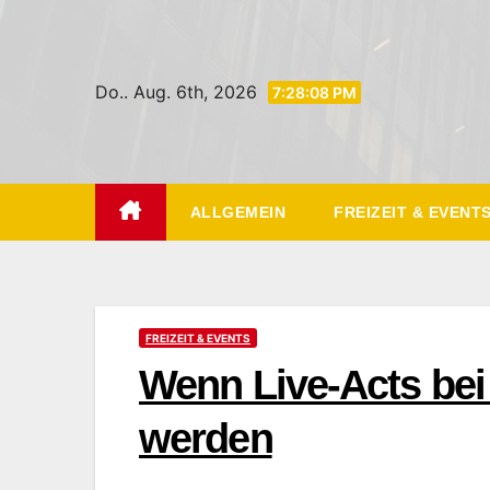
Zum
Inhalt
springen
Do.. Aug. 6th, 2026
7:28:09 PM
ALLGEMEIN
FREIZEIT & EVENT
FREIZEIT & EVENTS
Wenn Live-Acts bei
werden