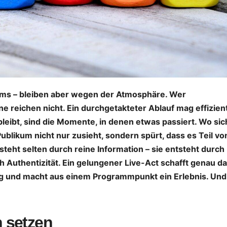
TRAVEL
TIPPS & TRICKS
Mit dem Bus
Der
 – bleiben aber wegen der Atmosphäre. Wer
ine reichen nicht. Ein durchgetakteter Ablauf mag effizien
durch
entsch
bleibt, sind die Momente, in denen etwas passiert. Wo sic
verzauberte
e Start
30.07.2026
STTIPP
27.07.2026
blikum nicht nur zusieht, sondern spürt, dass es Teil vo
Täler –
deine
teht selten durch reine Information – sie entsteht durch
h Authentizität. Ein gelungener Live-Act schafft genau da
Entdecke
Pflanz
ung und macht aus einem Programmpunkt ein Erlebnis. Und
Kappadokiens
Anfang
verborgene
stark 
n setzen