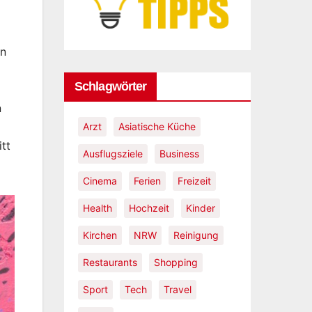
nachha
mach
rn
Schlagwörter
n
Arzt
Asiatische Küche
tt
Ausflugsziele
Business
Cinema
Ferien
Freizeit
Health
Hochzeit
Kinder
Kirchen
NRW
Reinigung
Restaurants
Shopping
Sport
Tech
Travel