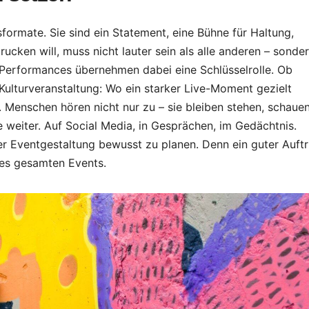
Wunder
abseits der
formate. Sie sind ein Statement, eine Bühne für Haltung,
Touristenpfad
rucken will, muss nicht lauter sein als alle anderen – sonde
e-Performances übernehmen dabei eine Schlüsselrolle. Ob
e
ulturveranstaltung: Wo ein starker Live-Moment gezielt
. Menschen hören nicht nur zu – sie bleiben stehen, schaue
ie weiter. Auf Social Media, in Gesprächen, im Gedächtnis.
er Eventgestaltung bewusst zu planen. Denn ein guter Auftri
 des gesamten Events.