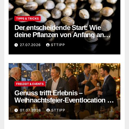
TIPPS & TRICKS
Der entscheidende Start: Wie
deine Pflanzen von Anfang an
stark wachsen
27.07.2026
STTIPP
FREIZEIT & EVENTS
Genuss trifft Erlebnis –
Weihnachtsfeier-Eventlocation in
Flensburg buchen
01.07.2026
STTIPP