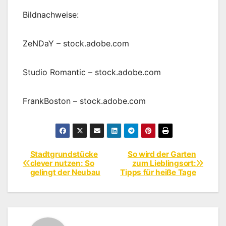
Bildnachweise:
ZeNDaY
– stock.adobe.com
Studio Romantic
– stock.adobe.com
FrankBoston
– stock.adobe.com
Stadtgrundstücke
So wird der Garten
Beitragsnavigation
clever nutzen: So
zum Lieblingsort:
gelingt der Neubau
Tipps für heiße Tage