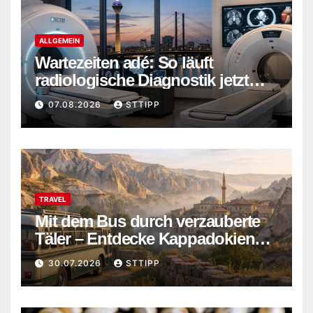
ALLGEMEIN
Wartezeiten adé: So läuft
radiologische Diagnostik jetzt
ohne Verzögerung ab
07.08.2026
STTIPP
TRAVEL
Mit dem Bus durch verzauberte
Täler – Entdecke Kappadokiens
verborgene Wunder abseits der
30.07.2026
STTIPP
Touristenpfade