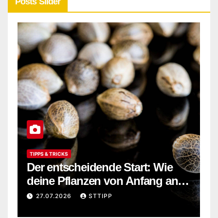
Posts Slider
TIPPS & TRICKS
F
e
Der entscheidende Start: Wie
G
s
deine Pflanzen von Anfang an
W
r
stark wachsen
i
27.07.2026
STTIPP