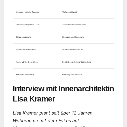
Unterschiedliche Texturen
Tiefe und Haptik
Zonenbildung durch Licht
Struktur und Funktionalität
Einzelne Akzente
Kontraste und Spannung
Natürliche Materialien
Wärme und Authentizität
Ausgewählte Dekoration
Persönlichkeit ohne Überladung
Klare Linienführung
Ordnung und Balance
Interview mit Innenarchitektin
Lisa Kramer
Lisa Kramer plant seit über 12 Jahren
Wohnräume mit dem Fokus auf