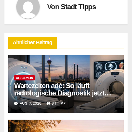
Von
Stadt Tipps
Ähnlicher Beitrag
ALLGEMEIN
Wartezeiten adé: So läuft
radiologische Diagnostik jetzt
ohne Verzögerung ab
AUG. 7, 2026
STTIPP