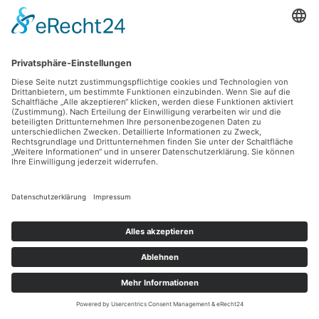
Wartezeiten adé: So läuft radiologische Diagnostik
jetzt ohne Verzögerung ab
Mit dem Bus durch verzauberte Täler – Entdecke
Kappadokiens verborgene Wunder abseits der
Touristenpfade
Der entscheidende Start: Wie deine Pflanzen von
Anfang an stark wachsen
Genuss trifft Erlebnis – Weihnachtsfeier-Eventlocation
in Flensburg buchen
SCHLAGWÖRTER