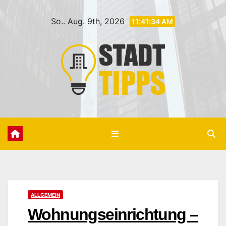
Zum
So.. Aug. 9th, 2026
Inhalt
11:41:35 AM
springen
ALLGEMEIN
Wohnungseinrichtung –