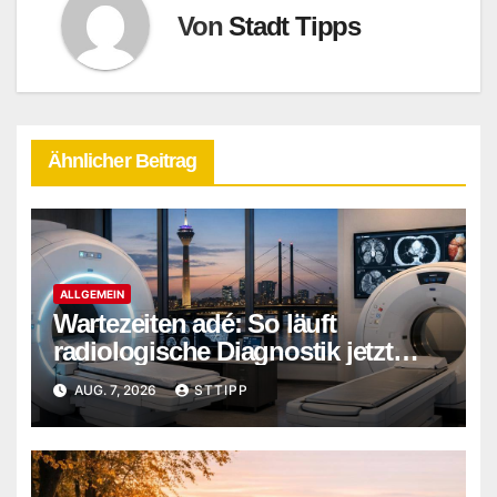
Von
Stadt Tipps
Ähnlicher Beitrag
ALLGEMEIN
Wartezeiten adé: So läuft
radiologische Diagnostik jetzt
ohne Verzögerung ab
AUG. 7, 2026
STTIPP