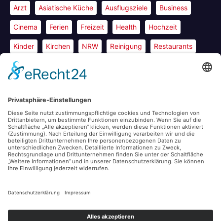
Arzt
Asiatische Küche
Ausflugsziele
Business
Cinema
Ferien
Freizeit
Health
Hochzeit
Kinder
Kirchen
NRW
Reinigung
Restaurants
Shopping
Sport
Tech
Travel
World
Mit Stolz präsentiert von WordPress
|
Theme: News Way von