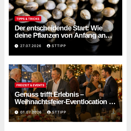
TIPPS & TRICKS
Der entscheidende Start: Wie
deine Pflanzen von Anfang an
stark wachsen
27.07.2026
STTIPP
FREIZEIT & EVENTS
Genuss trifft Erlebnis –
Weihnachtsfeier-Eventlocation in
Flensburg buchen
01.07.2026
STTIPP