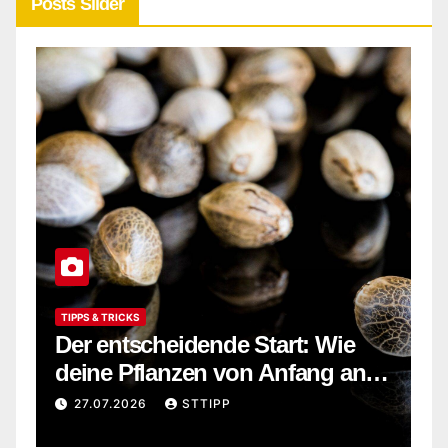
Posts Slider
TIPPS & TRICKS
F
e
Der entscheidende Start: Wie
G
s
deine Pflanzen von Anfang an
W
r
stark wachsen
i
27.07.2026
STTIPP