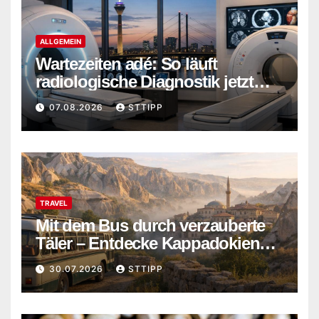
ALLGEMEIN
Wartezeiten adé: So läuft
radiologische Diagnostik jetzt
ohne Verzögerung ab
07.08.2026
STTIPP
TRAVEL
Mit dem Bus durch verzauberte
Täler – Entdecke Kappadokiens
verborgene Wunder abseits der
30.07.2026
STTIPP
Touristenpfade