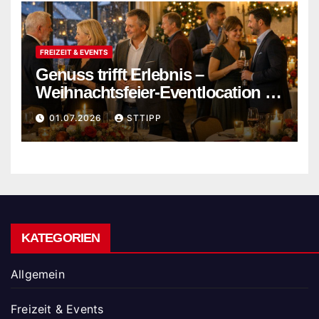
FREIZEIT & EVENTS
Genuss trifft Erlebnis –
Weihnachtsfeier-Eventlocation in
Flensburg buchen
01.07.2026
STTIPP
KATEGORIEN
Allgemein
Freizeit & Events