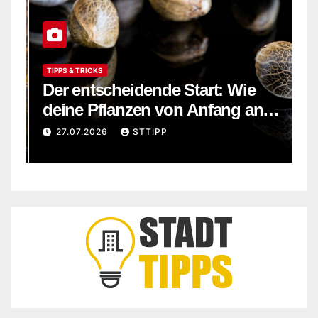
TIPPS & TRICKS
F
e
Der entscheidende Start: Wie
G
s
deine Pflanzen von Anfang an
W
r
stark wachsen
i
27.07.2026
STTIPP