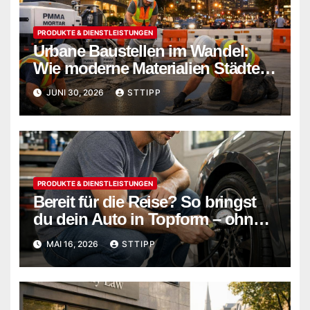
PRODUKTE & DIENSTLEISTUNGEN
Urbane Baustellen im Wandel:
Wie moderne Materialien Städte
sicherer und nachhaltiger
JUNI 30, 2026
STTIPP
machen
PRODUKTE & DIENSTLEISTUNGEN
Bereit für die Reise? So bringst
du dein Auto in Topform – ohne
teure Werkstattbesuche
MAI 16, 2026
STTIPP