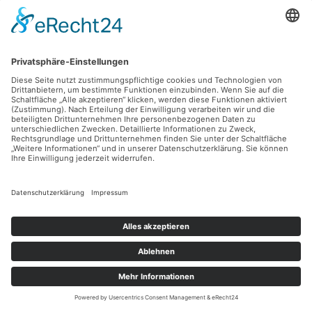
Anfang an stark wachsen
Genuss trifft Erlebnis – Weihnachtsfeier-Eventlocation
in Flensburg buchen
SCHLAGWÖRTER
Arzt
Asiatische Küche
Ausflugsziele
Business
Cinema
Ferien
Freizeit
Health
Hochzeit
Kinder
Kirchen
NRW
Reinigung
Restaurants
Shopping
Sport
Tech
Travel
World