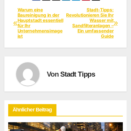
Warum eine
Stadt-Tipps:
Beitragsnavigation
Baureinigung in der
Revolutionieren Sie Ihr
Hauptstadt essentiell
Wasser mit
für Ihr
Sandfilteranlagen –
Unternehmensimage
Ein umfassender
ist
Guide
Von
Stadt Tipps
Ähnlicher Beitrag