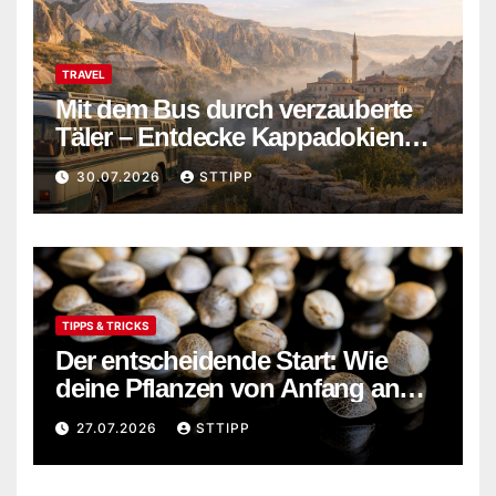
TRAVEL
Mit dem Bus durch verzauberte
Täler – Entdecke Kappadokiens
verborgene Wunder abseits der
30.07.2026
STTIPP
Touristenpfade
TIPPS & TRICKS
Der entscheidende Start: Wie
deine Pflanzen von Anfang an
stark wachsen
27.07.2026
STTIPP