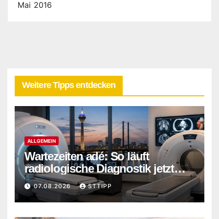
Mai 2016
Weitere Tipps entdecken
ALLGEMEIN
Wartezeiten adé: So läuft
radiologische Diagnostik jetzt
ohne Verzögerung ab
07.08.2026
STTIPP