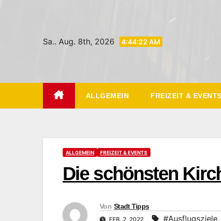
Zum
Inhalt
springen
Sa.. Aug. 8th, 2026
4:44:23 AM
ALLGEMEIN
FREIZEIT & EVENT
ALLGEMEIN
FREIZEIT & EVENTS
Die schönsten Kirc
Von
Stadt Tipps
#Ausflugsziele
FEB. 2, 2022