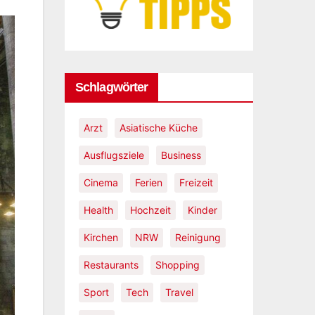
r
s der
tenpfad
Schlagwörter
Arzt
Asiatische Küche
Ausflugsziele
Business
Cinema
Ferien
Freizeit
Health
Hochzeit
Kinder
Kirchen
NRW
Reinigung
Restaurants
Shopping
Sport
Tech
Travel