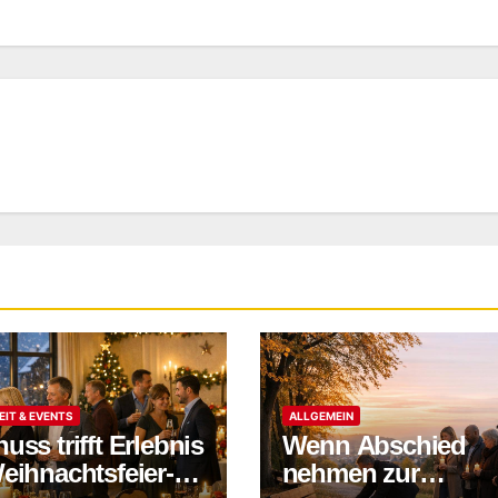
EIT & EVENTS
ALLGEMEIN
uss trifft Erlebnis
Wenn Abschied
eihnachtsfeier-
nehmen zur