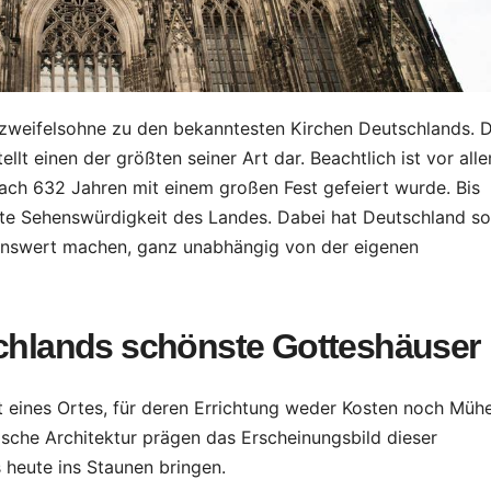
zweifelsohne zu den bekanntesten Kirchen Deutschlands. 
ellt einen der größten seiner Art dar. Beachtlich ist vor all
ALLGEMEIN
TRAVEL
ach 632 Jahren mit einem großen Fest gefeiert wurde. Bis
Wartezeiten
Mit de
hte Sehenswürdigkeit des Landes. Dabei hat Deutschland so
adé: So läuft
durch
nenswert machen, ganz unabhängig von der eigenen
radiologische
verzau
07.08.2026
STTIPP
30.07.202
Diagnostik
Täler –
chlands schönste Gotteshäuser
jetzt ohne
Entde
Verzögerung
Kappa
t eines Ortes, für deren Errichtung weder Kosten noch Müh
sche Architektur prägen das Erscheinungsbild dieser
ab
verbo
heute ins Staunen bringen.