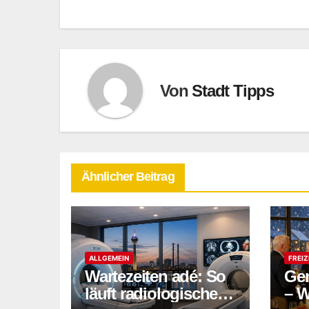
Von
Stadt Tipps
Ähnlicher Beitrag
ALLGEMEIN
FREIZ
Wartezeiten adé: So
Gen
läuft radiologische
– W