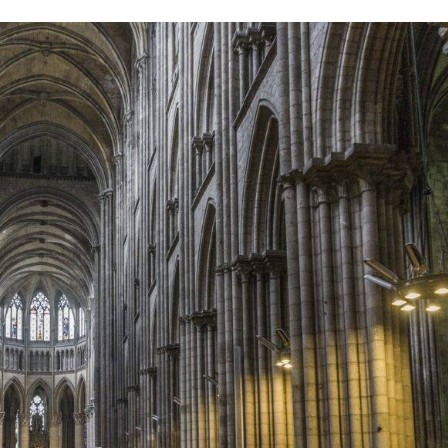
Wunde
abseit
Touris
e